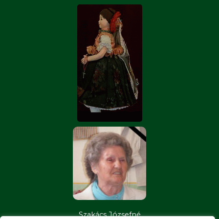
Szakács Józsefné