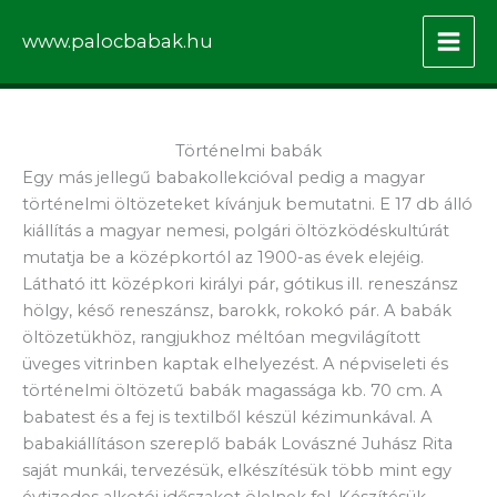
Skip
to
www.palocbabak.hu
content
Történelmi babák
Egy más jellegű babakollekcióval pedig a magyar
történelmi öltözeteket kívánjuk bemutatni. E 17 db álló
kiállítás a magyar nemesi, polgári öltözködéskultúrát
mutatja be a középkortól az 1900-as évek elejéig.
Látható itt középkori királyi pár, gótikus ill. reneszánsz
hölgy, késő reneszánsz, barokk, rokokó pár. A babák
öltözetükhöz, rangjukhoz méltóan megvilágított
üveges vitrinben kaptak elhelyezést. A népviseleti és
történelmi öltözetű babák magassága kb. 70 cm. A
babatest és a fej is textilből készül kézimunkával. A
babakiállításon szereplő babák Lovászné Juhász Rita
saját munkái, tervezésük, elkészítésük több mint egy
évtizedes alkotói időszakot ölelnek fel. Készítésük