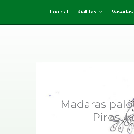
Skip
to
Főoldal
Kiállítás
Vásárlás
content
Madaras paló
Piros, 