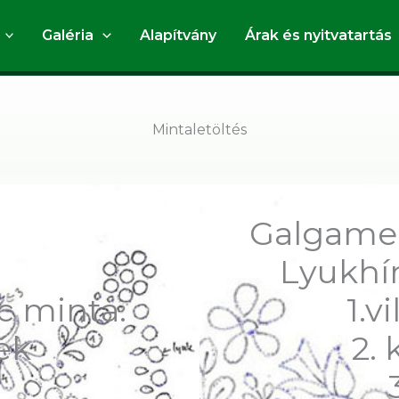
Galéria
Alapítvány
Árak és nyitvatartás
Mintaletöltés
Galgamen
Lyukhí
c minta.
1.v
kék
2.