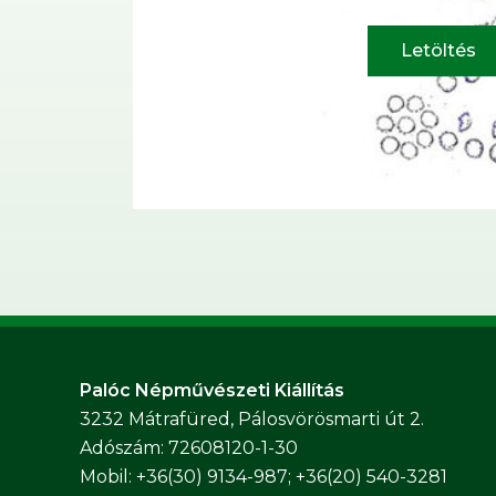
Letöltés
Palóc Népművészeti Kiállítás
3232 Mátrafüred, Pálosvörösmarti út 2.
Adószám: 72608120-1-30
Mobil: +36(30) 9134-987; +36(20) 540-3281