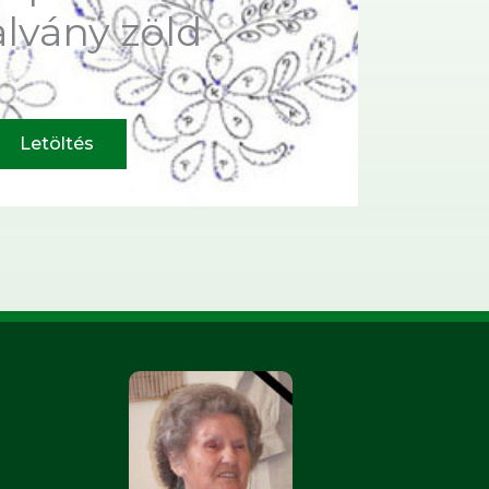
alvány zöld
Letöltés