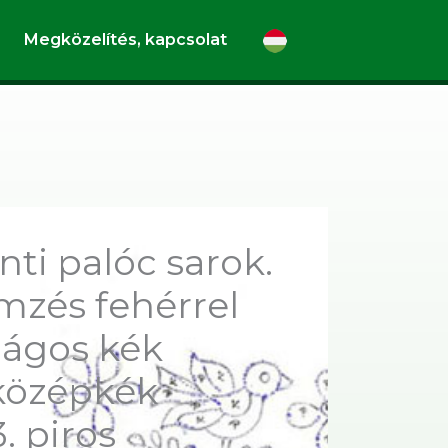
Megközelítés, kapcsolat
ti palóc sarok.
mzés fehérrel
ilágos kék
 középkék
3. piros