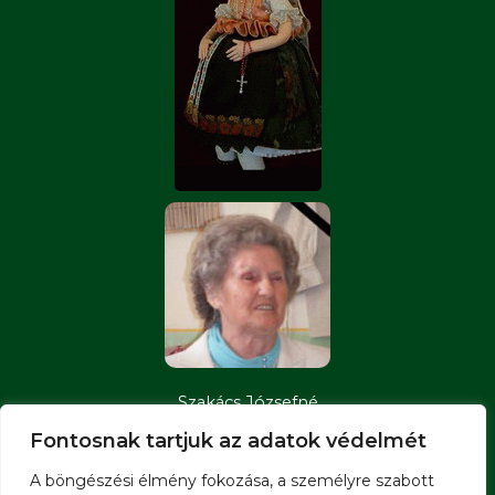
Szakács Józsefné
sz: Mészáros Magdolna
Fontosnak tartjuk az adatok védelmét
1923 - 2012
A böngészési élmény fokozása, a személyre szabott